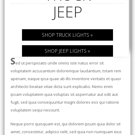
ABOUT
JEEP
CONTACT US
FAQ'S
SHOP TRUCK LIGHTS »
INSTRUCTIONS
SHOP JEEP LIGHTS »
PRIVACY POLICY
S
ed ut perspiciatis unde omnis iste natus error sit
MEDIA
voluptatem accusantium doloremque laudantium, totam rem
aperiam, eaque ipsa quae ab illo inventore veritatis et quasi
DEALER LOCATOR
architecto beatae vitae dicta sunt explicabo. Nemo enim
ipsam voluptatem quia voluptas sit aspernatur aut odit aut
fugit, sed quia consequuntur magni dolores eos qui ratione
voluptatem sequi nesciunt.
Neque porro quisquam est, qui dolorem ipsum quia dolor sit
amet, consectetur, adipisci velit, sed quia non numquam eius